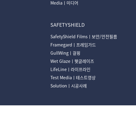
Mediaㅣ미디어
SAFETYSHIELD
SafetyShield Filmsㅣ보안/안전필름
Framegardㅣ프레임가드
GullWingㅣ걸윙
Wet Glazeㅣ웻글레이즈
LifeLineㅣ라이프라인
Test Mediaㅣ테스트영상
Solutionㅣ시공사례