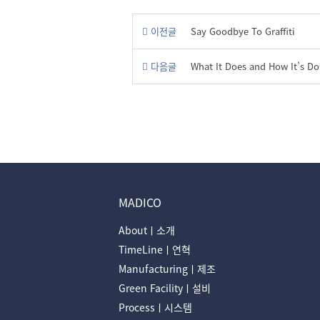
이전글
Say Goodbye To Graffiti
다음글
What It Does and How It’s D
MADICO
Aboutㅣ소개
TimeLineㅣ연혁
Manufacturingㅣ제조
Green Facilityㅣ설비
Processㅣ시스템