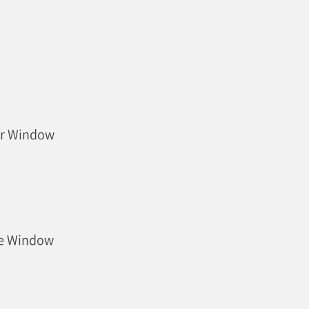
ear Window
de Window