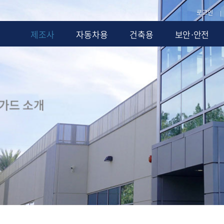
로그인
|
제조사
자동차용
건축용
보안·안전
제조·설비
시스템
동영상