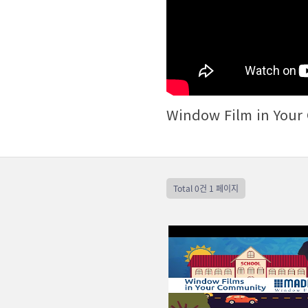
Window Film in Your
Total 0건
1 페이지