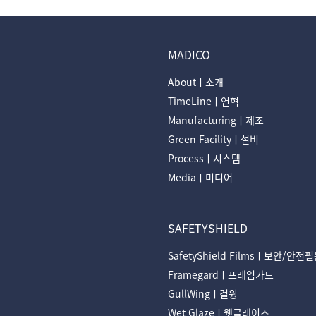
MADICO
Aboutㅣ소개
TimeLineㅣ연혁
Manufacturingㅣ제조
Green Facilityㅣ설비
Processㅣ시스템
Mediaㅣ미디어
SAFETYSHIELD
SafetyShield Filmsㅣ보안/안전
Framegardㅣ프레임가드
GullWingㅣ걸윙
Wet Glazeㅣ웻글레이즈