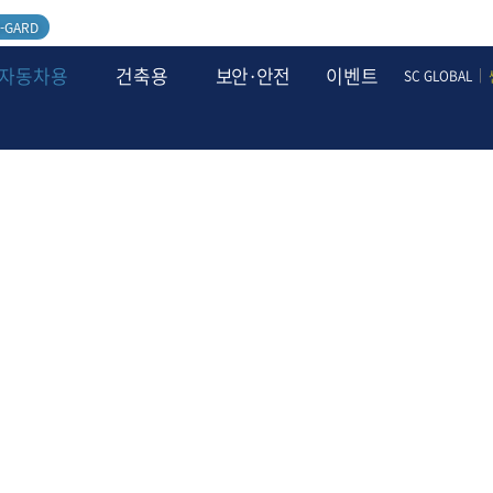
-GARD
자동차용
건축용
보안·안전
이벤트
|
SC GLOBAL
필름소개
필름스펙·가격