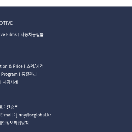
OTIVE
tive Filmsㅣ자동차용필름
cation & Priceㅣ스펙/가격
ty Programㅣ품질관리
onㅣ시공사례
 : 전승문
il : jinny@scglobal.kr
개인정보취급방침