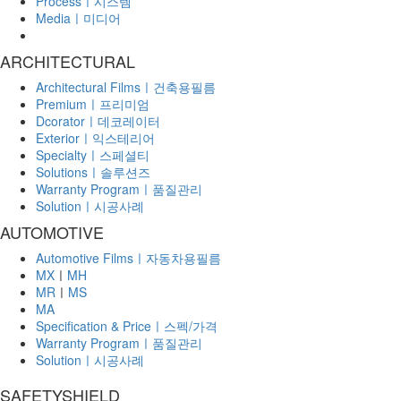
Processㅣ시스템
Mediaㅣ미디어
ARCHITECTURAL
Architectural Filmsㅣ건축용필름
Premiumㅣ프리미엄
Dcoratorㅣ데코레이터
Exteriorㅣ익스테리어
Specialtyㅣ스페셜티
Solutionsㅣ솔루션즈
Warranty Programㅣ품질관리
Solutionㅣ시공사례
AUTOMOTIVE
Automotive Filmsㅣ자동차용필름
MX
ㅣ
MH
MR
ㅣ
MS
MA
Specification & Priceㅣ스펙/가격
Warranty Programㅣ품질관리
Solutionㅣ시공사례
SAFETYSHIELD