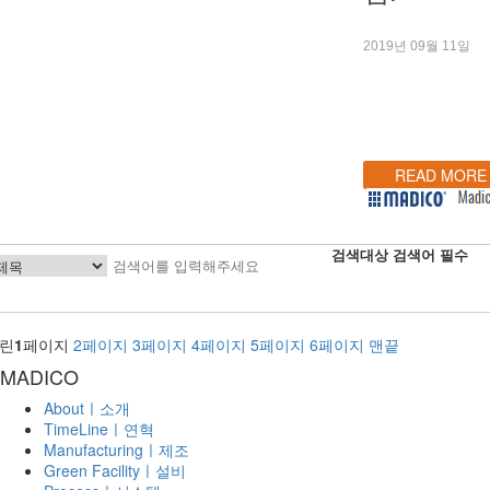
2019년 09월 11일
READ MORE
검색대상
검색어
필수
린
1
페이지
2
페이지
3
페이지
4
페이지
5
페이지
6
페이지
맨끝
MADICO
Aboutㅣ소개
TimeLineㅣ연혁
Manufacturingㅣ제조
Green Facilityㅣ설비