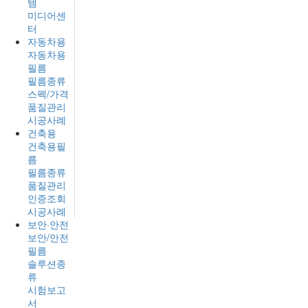
템
미디어센
터
자동차용
자동차용
필름
필름종류
스펙/가격
품질관리
시공사례
건축용
건축용필
름
필름종류
품질관리
인증조회
시공사례
보안·안전
보안/안전
필름
솔루션종
류
시험보고
서