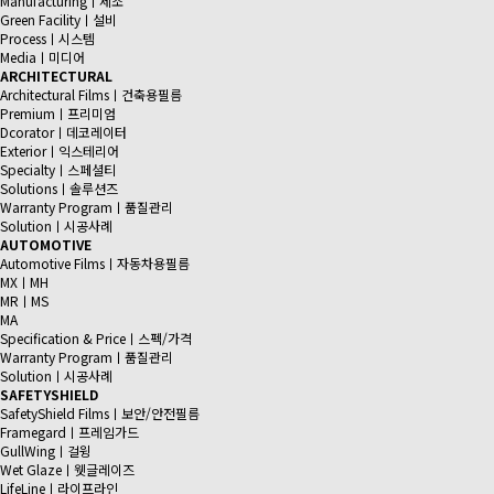
Manufacturingㅣ제조
Green Facilityㅣ설비
Processㅣ시스템
Mediaㅣ미디어
ARCHITECTURAL
Architectural Filmsㅣ건축용필름
Premiumㅣ프리미엄
Dcoratorㅣ데코레이터
Exteriorㅣ익스테리어
Specialtyㅣ스페셜티
Solutionsㅣ솔루션즈
Warranty Programㅣ품질관리
Solutionㅣ시공사례
AUTOMOTIVE
Automotive Filmsㅣ자동차용필름
MX
ㅣ
MH
MR
ㅣ
MS
MA
Specification & Priceㅣ스펙/가격
Warranty Programㅣ품질관리
Solutionㅣ시공사례
SAFETYSHIELD
SafetyShield Filmsㅣ보안/안전필름
Framegardㅣ프레임가드
GullWingㅣ걸윙
Wet Glazeㅣ웻글레이즈
LifeLineㅣ라이프라인