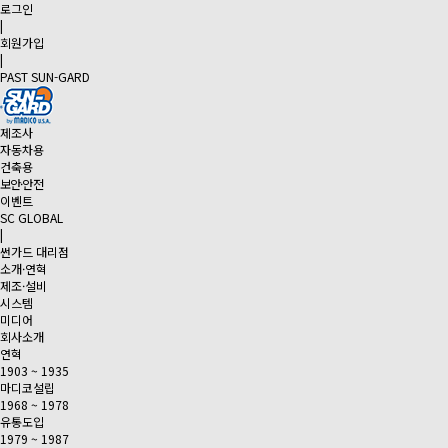
로그인
|
회원가입
|
PAST SUN-GARD
제조사
자동차용
건축용
보안·안전
이벤트
SC GLOBAL
|
썬가드 대리점
소개·연혁
제조·설비
시스템
미디어
회사소개
연혁
1903 ~ 1935
마디코설립
1968 ~ 1978
유통도입
1979 ~ 1987