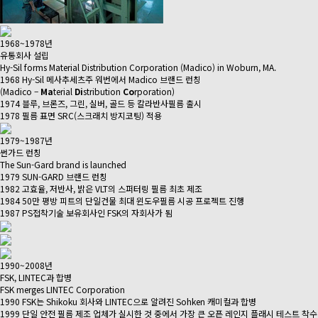
1968~1978년
유통회사 설립
Hy-Sil forms Material Distribution Corporation (Madico) in Woburn, MA.
1968 Hy-Sil 메사추세츠주 워번에서 Madico 브랜드 런칭
(Madico –
Ma
terial
Di
stribution
Co
rporation)
1974 블루, 브론즈, 그린, 실버, 골드 등 칼라반사필름 출시
1978 필름 표면 SRC(스크래치 방지코팅) 적용
1979~1987년
썬가드 런칭
The Sun-Gard brand is launched
1979 SUN-GARD 브랜드 런칭
1982 고효율, 저반사, 밝은 VLT의 스퍼터링 필름 최초 제조
1984 50만 평방 피트의 단일건물 최대 윈도우필름 시공 프로젝트 진행
1987 PS접착기술 보유회사인 FSK의 자회사가 됨
1990~2008년
FSK, LINTEC과 합병
FSK merges LINTEC Corporation
1990 FSK는 Shikoku 회사와 LINTEC으로 알려진 Sohken 캐미컬과 합병
1999 단일 안전 필름 제조 업체가 실시한 것 중에서 가장 큰 오픈 레인지 플래시 테스트 착수