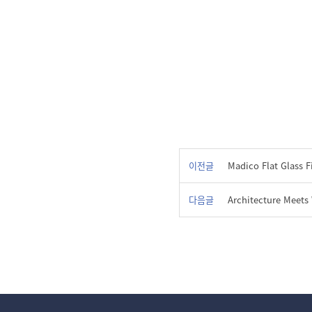
이전글
Madico Flat Glass F
다음글
Architecture Meets