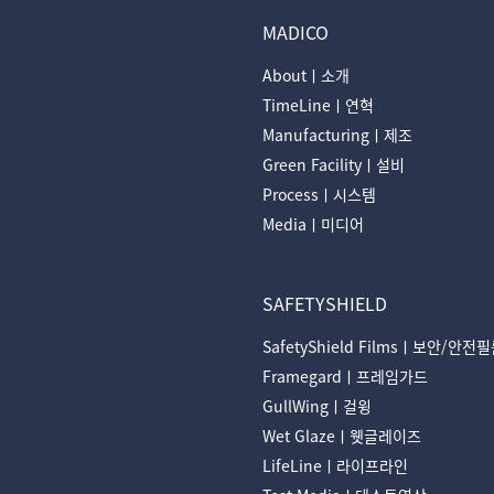
MADICO
Aboutㅣ소개
TimeLineㅣ연혁
Manufacturingㅣ제조
Green Facilityㅣ설비
Processㅣ시스템
Mediaㅣ미디어
SAFETYSHIELD
SafetyShield Filmsㅣ보안/안전
Framegardㅣ프레임가드
GullWingㅣ걸윙
Wet Glazeㅣ웻글레이즈
LifeLineㅣ라이프라인