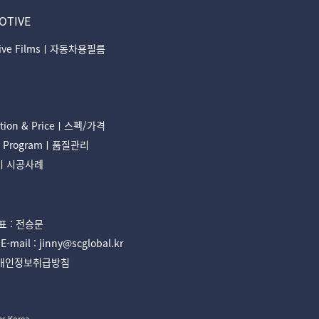
OTIVE
tive Filmsㅣ자동차용필름
cation & Priceㅣ스펙/가격
ty Programㅣ품질관리
onㅣ시공사례
 : 전승문
il : jinny@scglobal.kr
개인정보취급방침
ms Korea