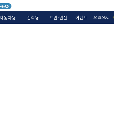
-GARD
자동차용
건축용
보안·안전
이벤트
|
SC GLOBAL
제조·설비
시스템
동영