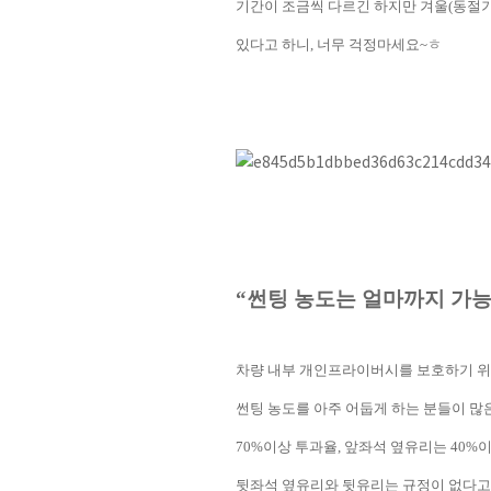
기간이 조금씩 다르긴 하지만 겨울
(
동절
있다고 하니
,
너무 걱정마세요
~
ㅎ
“
썬팅 농도는 얼마까지 가
차량 내부 개인프라이버시를 보호하기 
썬팅 농도를 아주 어둡게 하는 분들이 
70%
이상 투과율
,
앞좌석 옆유리는
40%
이
뒷좌석 옆유리와 뒷유리는 규정이 없다고