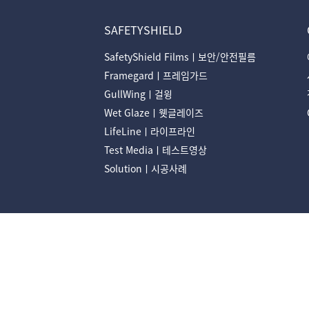
SAFETYSHIELD
SafetyShield Filmsㅣ보안/안전필름
Framegardㅣ프레임가드
GullWingㅣ걸윙
Wet Glazeㅣ웻글레이즈
LifeLineㅣ라이프라인
Test Mediaㅣ테스트영상
Solutionㅣ시공사례