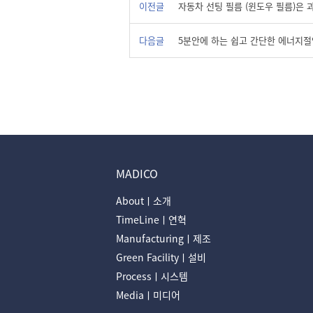
이전글
자동차 선팅 필름 (윈도우 필름)은 
다음글
5분안에 하는 쉽고 간단한 에너지절
MADICO
Aboutㅣ소개
TimeLineㅣ연혁
Manufacturingㅣ제조
Green Facilityㅣ설비
Processㅣ시스템
Mediaㅣ미디어