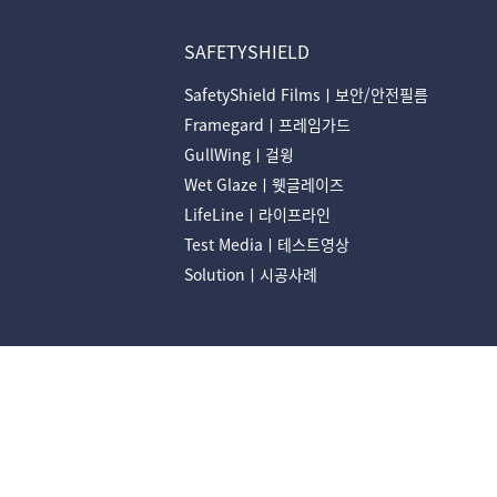
SAFETYSHIELD
SafetyShield Filmsㅣ보안/안전필름
Framegardㅣ프레임가드
GullWingㅣ걸윙
Wet Glazeㅣ웻글레이즈
LifeLineㅣ라이프라인
Test Mediaㅣ테스트영상
Solutionㅣ시공사례