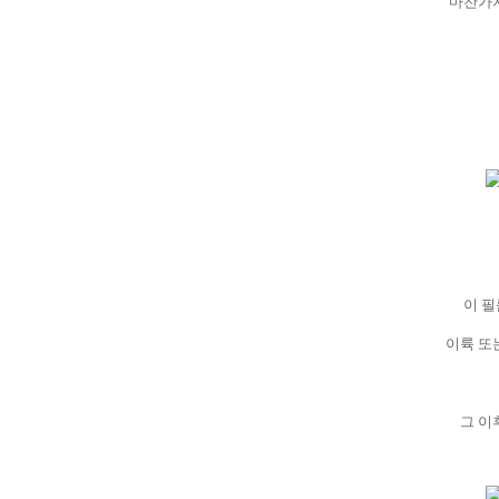
마찬가지
이 필
이륙 또
그 이