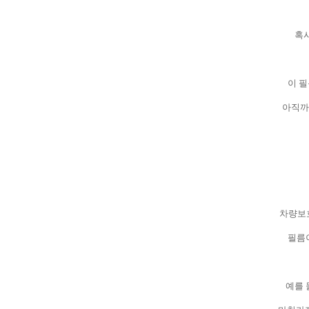
혹시
이 
아직까
차량보
필름
예를 