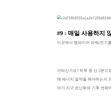
#9 :
매일 사용하지 
이
곳
에서
뱀
파
이어
파
워(
전
기
어떠신가요
?
하루 중 단
5
분으로
왜 에너지 절약을 해야하는지 
여기
지구
온
난
화
와
기후
변
화