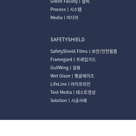
Green Facilityㅣ설비
Processㅣ시스템
Mediaㅣ미디어
SAFETYSHIELD
SafetyShield Filmsㅣ보안/안전필름
Framegardㅣ프레임가드
GullWingㅣ걸윙
Wet Glazeㅣ웻글레이즈
LifeLineㅣ라이프라인
Test Mediaㅣ테스트영상
Solutionㅣ시공사례