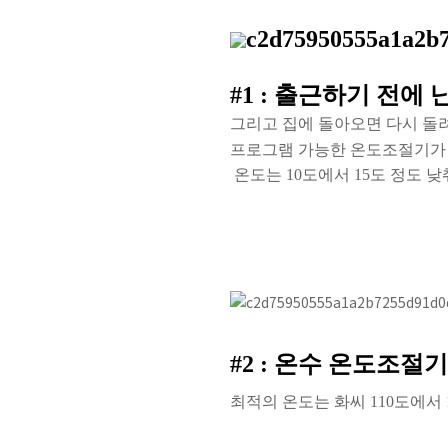
#1 :
출근하기 전에 
그리고 집에 돌아오면 다시 
프
로
그
램
가
능
한
온
도
조
절
기
가
온도는
10
도에서
15
도 정도 낮
#2 :
온수 온도조절기
최적의 온도는 화씨
110
도에서