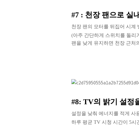
#7 :
천장 팬으로 실
천장 팬의 모터를 뒤집어 시계
(
아주
간
단
하게
스
위
치
를
돌
리
팬을 낮게 유지하면 천장 근처
#8: TV
의 밝기 설정
설정을 낮춰 에너지를 적게 사
하루
평
균
TV
시
청
시
간
이
5
시