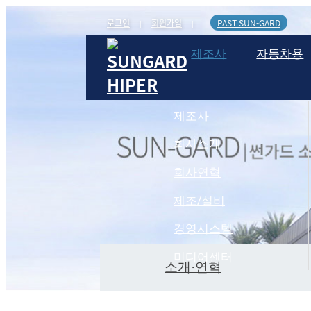
로그인
회원가입
PAST SUN-GARD
|
|
제조사
자동차용
제조사
회사소개
회사연혁
제조/설비
경영시스템
미디어센터
소개·연혁