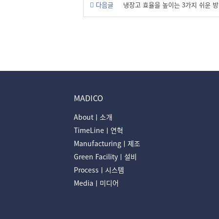
다음글
냉장고 효율을 높이는 3가지 쉬운 
MADICO
Aboutㅣ소개
TimeLineㅣ연혁
Manufacturingㅣ제조
Green Facilityㅣ설비
Processㅣ시스템
Mediaㅣ미디어