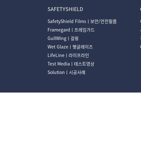
SAFETYSHIELD
SafetyShield Filmsㅣ보안/안전필름
Framegardㅣ프레임가드
GullWingㅣ걸윙
Wet Glazeㅣ웻글레이즈
LifeLineㅣ라이프라인
Test Mediaㅣ테스트영상
Solutionㅣ시공사례