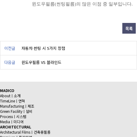
윈도우필름(썬팅필름)의 많은 이점 중 일부입니다.
목록
이전글
자동차 썬팅 시 5가지 장점
다음글
윈도우필름 VS 블라인드
MADICO
Aboutㅣ소개
TimeLineㅣ연혁
Manufacturingㅣ제조
Green Facilityㅣ설비
Processㅣ시스템
Mediaㅣ미디어
ARCHITECTURAL
Architectural Filmsㅣ건축용필름