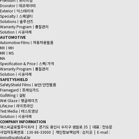
Premiumㅣ프리미엄
Dcoratorㅣ데코레이터
Exteriorㅣ익스테리어
Specialtyㅣ스페셜티
Solutionsㅣ솔루션즈
Warranty Programㅣ품질관리
Solutionㅣ시공사례
AUTOMOTIVE
Automotive Filmsㅣ자동차용필름
MX
ㅣ
MH
MR
ㅣ
MS
MA
Specification & Priceㅣ스펙/가격
Warranty Programㅣ품질관리
Solutionㅣ시공사례
SAFETYSHIELD
SafetyShield Filmsㅣ보안/안전필름
Framegardㅣ프레임가드
GullWingㅣ걸윙
Wet Glazeㅣ웻글레이즈
LifeLineㅣ라이프라인
Test Mediaㅣ테스트영상
Solutionㅣ시공사례
COMPANY INFORMATION
에스씨글로벌주식회사 | 경기도 용인시 수지구 샘말로 35 | 대표 : 전승문
사업자등록번호 : 130-86-33000 | 개인정보책임자 : 김지은 | E-mail :
jinny@scglobal.kr