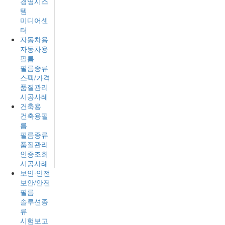
경영시스
템
미디어센
터
자동차용
자동차용
필름
필름종류
스펙/가격
품질관리
시공사례
건축용
건축용필
름
필름종류
품질관리
인증조회
시공사례
보안·안전
보안/안전
필름
솔루션종
류
시험보고