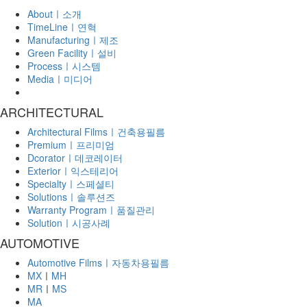
Aboutㅣ소개
TimeLineㅣ연혁
Manufacturingㅣ제조
Green Facilityㅣ설비
Processㅣ시스템
Mediaㅣ미디어
ARCHITECTURAL
Architectural Filmsㅣ건축용필름
Premiumㅣ프리미엄
Dcoratorㅣ데코레이터
Exteriorㅣ익스테리어
Specialtyㅣ스페셜티
Solutionsㅣ솔루션즈
Warranty Programㅣ품질관리
Solutionㅣ시공사례
AUTOMOTIVE
Automotive Filmsㅣ자동차용필름
MX
ㅣ
MH
MR
ㅣ
MS
MA