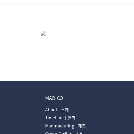
MADICO
Aboutㅣ소개
TimeLineㅣ연혁
Manufacturingㅣ제조
Green Facilityㅣ설비