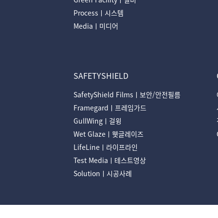
Processㅣ시스템
Mediaㅣ미디어
SAFETYSHIELD
SafetyShield Filmsㅣ보안/안전필름
Framegardㅣ프레임가드
GullWingㅣ걸윙
Wet Glazeㅣ웻글레이즈
LifeLineㅣ라이프라인
Test Mediaㅣ테스트영상
Solutionㅣ시공사례