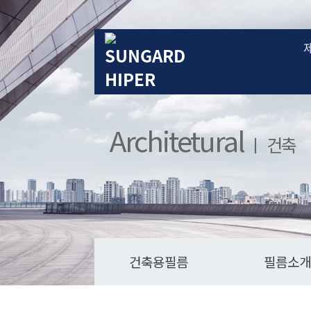
Architetural
ㅣ 건축
건축용필름
필름소