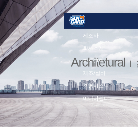
제조사
회사소개
Architetural
회사연혁
ㅣ
제조/설비
경영시스템
미디어센터
건축용필름