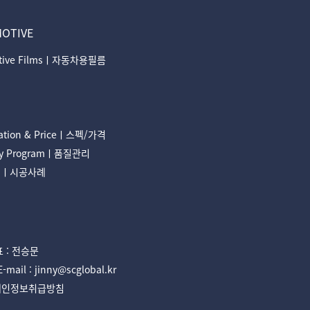
OTIVE
tive Filmsㅣ자동차용필름
H
cation & Priceㅣ스펙/가격
ty Programㅣ품질관리
ionㅣ시공사례
 : 전승문
l : jinny@scglobal.kr
개인정보취급방침