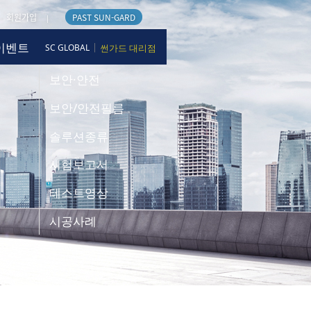
회원가입
PAST SUN-GARD
|
이벤트
|
SC GLOBAL
썬가드 대리점
보안·안전
보안/안전필름
솔루션종류
시험보고서
테스트영상
시공사례
대리점