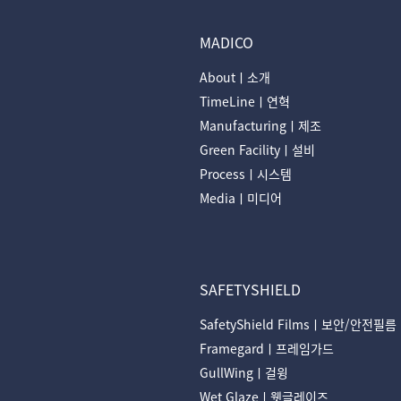
MADICO
Aboutㅣ소개
TimeLineㅣ연혁
Manufacturingㅣ제조
Green Facilityㅣ설비
Processㅣ시스템
Mediaㅣ미디어
SAFETYSHIELD
SafetyShield Filmsㅣ보안/안전필름
Framegardㅣ프레임가드
GullWingㅣ걸윙
Wet Glazeㅣ웻글레이즈