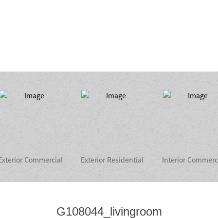
Exterior Commercial
Exterior Residential
Interior Commerc
G108044_livingroom