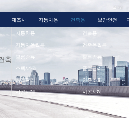
로그인
|
제조사
자동차용
건축용
보안·안전
자동차용
건축용
자동차용필름
건축용필름
필름종류
필름종류
 건축
스펙/가격
품질관리
품질관리
인증조회
시공사례
시공사례
필름소개
품질관리정책
시공사례