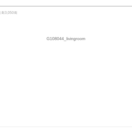
조회
3,050회
G108044_livingroom