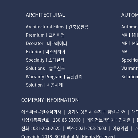
ARCHITECTURAL
AUTOM
Architectural Filmsㅣ건축용필름
Automo
ㅣ
Premiumㅣ프리미엄
MX
M
ㅣ
Dcoratorㅣ데코레이터
MR
MS
Exteriorㅣ익스테리어
MA
Specialtyㅣ스페셜티
Specifi
Solutionsㅣ솔루션즈
Warran
Warranty Programㅣ품질관리
Solut
Solutionㅣ시공사례
COMPANY INFORMATION
에스씨글로벌주식회사 | 경기도 용인시 수지구 샘말로 35 | 대표
사업자등록번호 : 130-86-33000 | 개인정보책임자 : 김지은 | E-mai
전화 : 031-263-2625 | 팩스 : 031-263-2603 |
이용약관
|
Copyright 2018. SC Global All Rights Reserved.