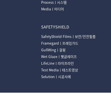
Processㅣ시스템
Mediaㅣ미디어
SAFETYSHIELD
SafetyShield Filmsㅣ보안/안전필름
Framegardㅣ프레임가드
GullWingㅣ걸윙
Wet Glazeㅣ웻글레이즈
LifeLineㅣ라이프라인
Test Mediaㅣ테스트영상
Solutionㅣ시공사례