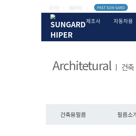
로그인
회원가입
PAST SUN-GARD
|
|
제조사
자동차용
Architetural
ㅣ 건축
건축용필름
필름소