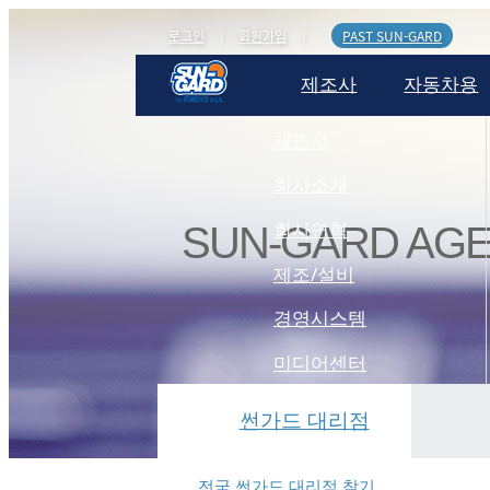
로그인
회원가입
PAST SUN-GARD
|
|
제조사
자동차용
제조사
회사소개
회사연혁
SUN-GARD AG
제조/설비
경영시스템
미디어센터
썬가드 대리점
전국 썬가드 대리점 찾기