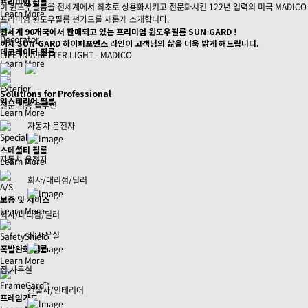
프리미엄 필름
이 윈도우필름을 전세계에서 최초로 상용화시키고 전문화시킨 122년 업력의 미국 MADICO
Learn More
프리미엄 윈도우필름 썬가드를 새롭게 소개합니다.
전세계 90개국에서 판매되고 있는 프리미엄 윈도우필름 SUN-GARD !
Decorator
이제 SUN-GARD 하이퍼포먼스 라인이 고객님의 삶을 더욱 밝게 해드립니다.
데코레이터 필름
LIFE IN A BETTER LIGHT - MADICO
Learn More
Exterior
Solutions for Professional
익스테리어 필름
전문 시공 솔루션
Learn More
자동차 운전자
Specialty
스페셜티 필름
자동차 운전자
Learn More
회사/대리점/딜러
A/S
보증 및 서비스
Learn More
회사/대리점/딜러
집,사무실
SafetyShield
폭발완화 필름
Learn More
집,사무실
FrameGard™
건설사/인테리어
프레임가드