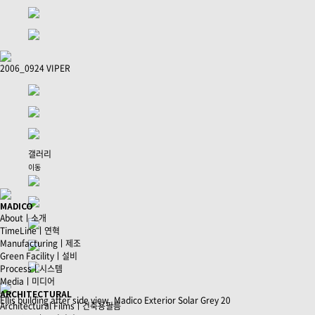
2006_0924 VIPER
갤러리
이동
MADICO
Aboutㅣ소개
TimeLineㅣ연혁
Manufacturingㅣ제조
Green Facilityㅣ설비
Processㅣ시스템
Mediaㅣ미디어
ARCHITECTURAL
Ellis building after side view_Madico Exterior Solar Grey 20
Architectural Filmsㅣ건축용필름