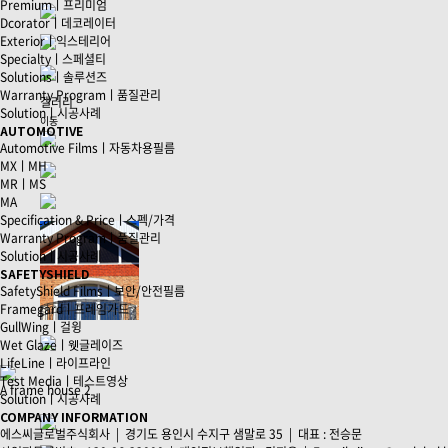
Premiumㅣ프리미엄
Dcoratorㅣ데코레이터
Exteriorㅣ익스테리어
Specialtyㅣ스페셜티
Solutionsㅣ솔루션즈
Warranty Programㅣ품질관리
갤러리
Solutionㅣ시공사례
이동
AUTOMOTIVE
Automotive Filmsㅣ자동차용필름
MX
ㅣ
MH
MR
ㅣ
MS
MA
Specification & Priceㅣ스펙/가격
Warranty Programㅣ품질관리
Solutionㅣ시공사례
SAFETYSHIELD
SafetyShield Filmsㅣ보안/안전필름
Framegardㅣ프레임가드
GullWingㅣ걸윙
Wet Glazeㅣ웻글레이즈
LifeLineㅣ라이프라인
Test Mediaㅣ테스트영상
A frame house 2
Solutionㅣ시공사례
COMPANY INFORMATION
에스씨글로벌주식회사 | 경기도 용인시 수지구 샘말로 35 | 대표 : 전승문