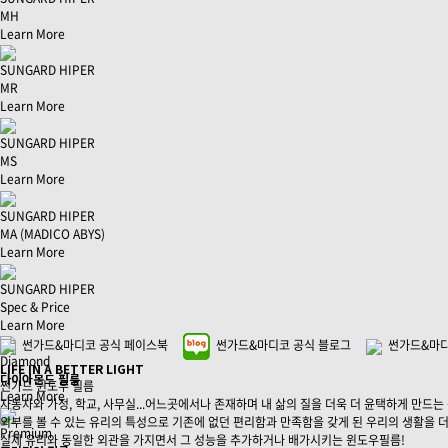
MH
Learn More
SUNGARD HIPER
MR
Learn More
SUNGARD HIPER
MS
Learn More
SUNGARD HIPER
MA
(MADICO ABYS)
Learn More
SUNGARD HIPER
Spec & Price
Learn More
썬가드&마디코 공식 페이스북
썬가드&마디코 공식 블로그
썬가드&마디
Diamond
LIFE IN A BETTER LIGHT
다이아몬드 필름
썬가드 윈도우 필름
Learn More
자동차와 가정, 학교, 사무실...어느곳에서나 존재하며 내 삶의 질을 더욱 더 윤택하게 만드는
외부를 볼 수 있는 유리의 특성으로 기존에 없던 편리함과 만족함을 갖게 된 우리의 생활을 
Premium
실제 유리와 동일한 외관을 가지면서 그 성능을 추가하거나 배가시키는 윈도우필름!