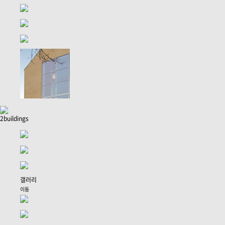
2buildings
갤러리
이동