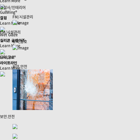
Learn More
건설사/인테리어
GullWing®
FM/시설관리
걸윙
Learn More
FM/시설관리
Wet Glaze
실리콘 글레이즈
유리,창호
Learn More
LifeLine®
유리,창호
라이프라인
보안.안전
Learn More
보안.안전