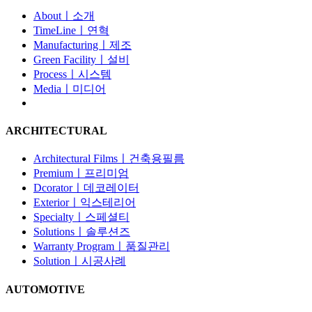
Aboutㅣ소개
TimeLineㅣ연혁
Manufacturingㅣ제조
Green Facilityㅣ설비
Processㅣ시스템
Mediaㅣ미디어
ARCHITECTURAL
Architectural Filmsㅣ건축용필름
Premiumㅣ프리미엄
Dcoratorㅣ데코레이터
Exteriorㅣ익스테리어
Specialtyㅣ스페셜티
Solutionsㅣ솔루션즈
Warranty Programㅣ품질관리
Solutionㅣ시공사례
AUTOMOTIVE