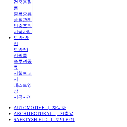
건축용필
름
필름종류
품질관리
인증조회
시공사례
보안·안
전
보안/안
전필름
솔루션종
류
시험보고
서
테스트영
상
시공사례
AUTOMOTIVE | 자동차
ARCHITECTURAL | 건축용
SAFETYSHIELD | 보안.안전