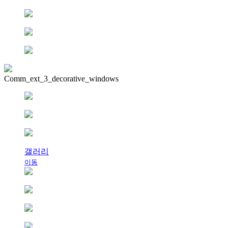
Comm_ext_3_decorative_windows
갤러리
이동