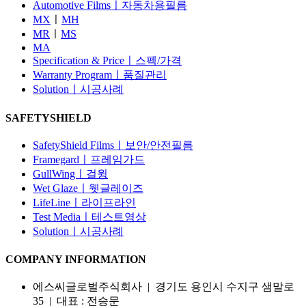
Automotive Filmsㅣ자동차용필름
MX
ㅣ
MH
MR
ㅣ
MS
MA
Specification & Priceㅣ스펙/가격
Warranty Programㅣ품질관리
Solutionㅣ시공사례
SAFETYSHIELD
SafetyShield Filmsㅣ보안/안전필름
Framegardㅣ프레임가드
GullWingㅣ걸윙
Wet Glazeㅣ웻글레이즈
LifeLineㅣ라이프라인
Test Mediaㅣ테스트영상
Solutionㅣ시공사례
COMPANY INFORMATION
에스씨글로벌주식회사 | 경기도 용인시 수지구 샘말로
35 | 대표 : 전승문