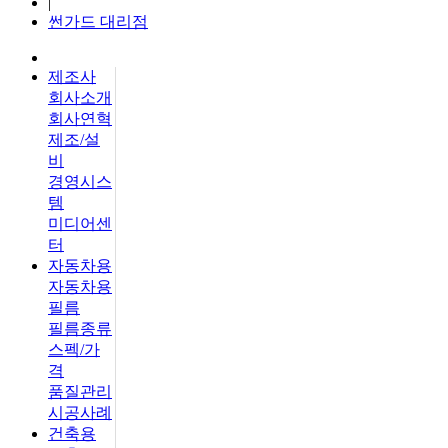
|
썬가드 대리점
제조사
회사소개
회사연혁
제조/설
비
경영시스
템
미디어센
터
자동차용
자동차용
필름
필름종류
스펙/가
격
품질관리
시공사례
건축용