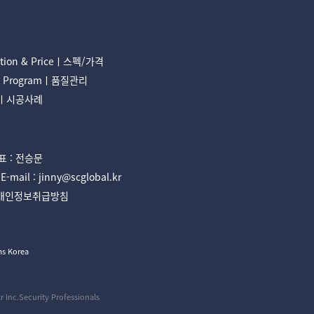
cation & Priceㅣ스펙/가격
ty Programㅣ품질관리
onㅣ시공사례
 : 전승문
il : jinny@scglobal.kr
개인정보취급방침
ms Korea
 Inc.Security Professionals