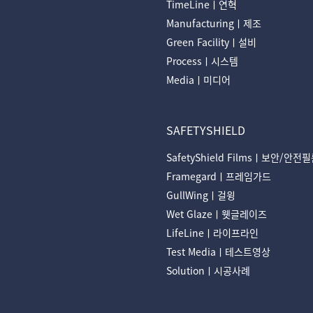
TimeLineㅣ연혁
Manufacturingㅣ제조
Green Facilityㅣ설비
Processㅣ시스템
Mediaㅣ미디어
SAFETYSHIELD
SafetyShield Filmsㅣ보안/안전
Framegardㅣ프레임가드
GullWingㅣ걸윙
Wet Glazeㅣ웻글레이즈
LifeLineㅣ라이프라인
Test Mediaㅣ테스트영상
Solutionㅣ시공사례