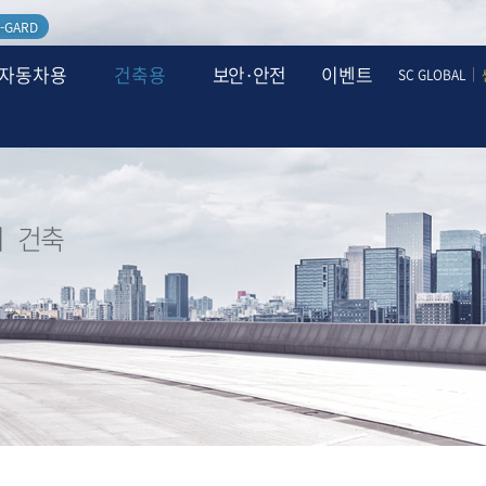
-GARD
자동차용
건축용
보안·안전
이벤트
|
SC GLOBAL
ㅣ 건축
필름소개
품질관리정책
시공사례