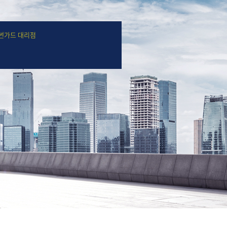
썬가드 대리점
대리점