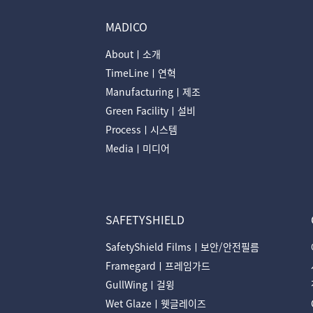
MADICO
Aboutㅣ소개
TimeLineㅣ연혁
Manufacturingㅣ제조
Green Facilityㅣ설비
Processㅣ시스템
Mediaㅣ미디어
SAFETYSHIELD
SafetyShield Filmsㅣ보안/안전필름
Framegardㅣ프레임가드
GullWingㅣ걸윙
Wet Glazeㅣ웻글레이즈