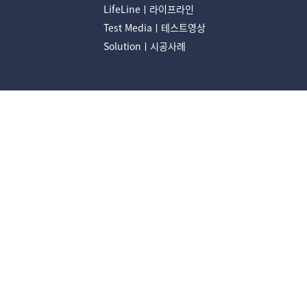
LifeLineㅣ라이프라인
Test Mediaㅣ테스트영상
Solutionㅣ시공사례