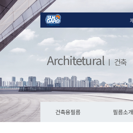
Architetural
ㅣ 건축
건축용필름
필름소