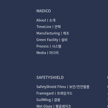
MADICO
Aboutㅣ소개
TimeLineㅣ연혁
Manufacturingㅣ제조
Green Facilityㅣ설비
Processㅣ시스템
Mediaㅣ미디어
SAFETYSHIELD
SafetyShield Filmsㅣ보안/안전필름
Framegardㅣ프레임가드
GullWingㅣ걸윙
Wet Glazeㅣ웻글레이즈