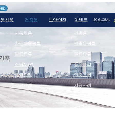
ARD
자동차용
건축용
보안·안전
이벤트
|
SC GLOBAL
자동차용
건축용
자동차용필름
건축용필름
필름종류
필름종류
 건축
스펙/가격
품질관리
품질관리
인증조회
시공사례
시공사례
필름소개
품질관리정책
시공사