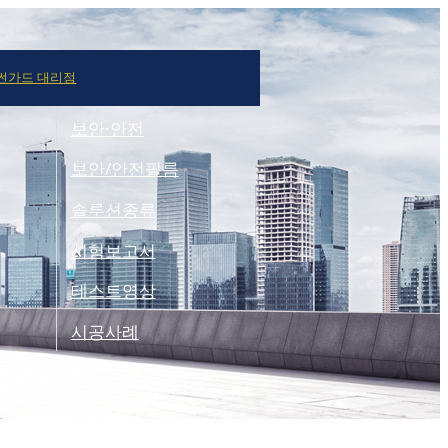
썬가드 대리점
보안·안전
보안/안전필름
솔루션종류
시험보고서
테스트영상
시공사례
례
대리점