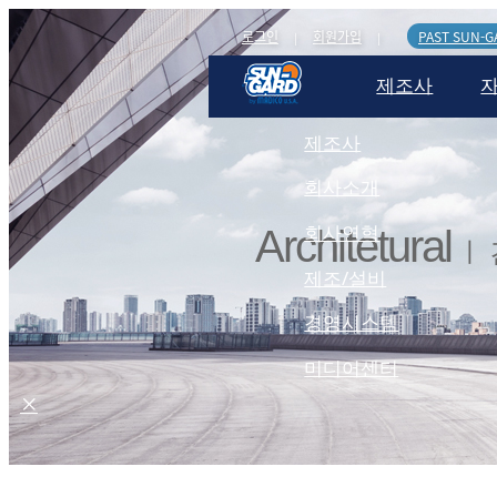
로그인
회원가입
PAST SUN-G
|
|
제조사
제조사
회사소개
회사연혁
Architetural
ㅣ
제조/설비
경영시스템
미디어센터
건축용필름