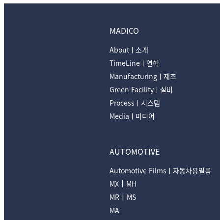
MADICO
Aboutㅣ소개
TimeLineㅣ연혁
Manufacturingㅣ제조
Green Facilityㅣ설비
Processㅣ시스템
Mediaㅣ미디어
AUTOMOTIVE
Automotive Filmsㅣ자동차용필름
ㅣ
MX
MH
ㅣ
MR
MS
MA